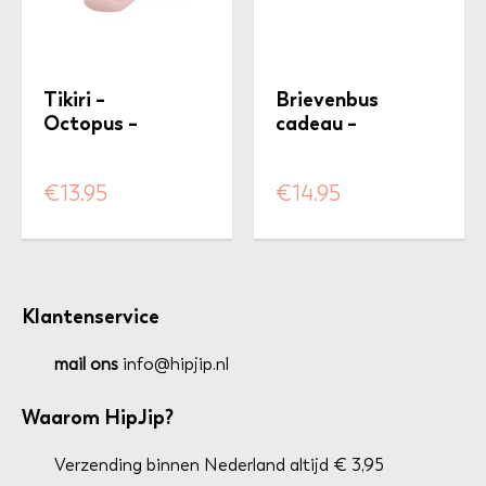
Tikiri –
Brievenbus
Octopus –
cadeau –
bijt/badspeeltje
Buggy
Booklet +
€
13.95
€
14.95
kaartje naar
keuze
Klantenservice
mail ons
info@hipjip.nl
Waarom HipJip?
Verzending binnen Nederland altijd € 3,95