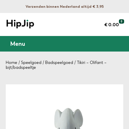
Verzenden binnen Nederland altijd € 3,95
0
€ 0.00
Menu
Home
/
Speelgoed
/
Badspeelgoed
/ Tikiri – Olifant –
bijt/badspeeltje