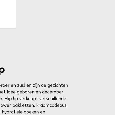
p
broer en zus) en zijn de gezichten
s het idee geboren en december
n. HipJip verkoopt verschillende
shower pakketten, kraamcadeaus,
 hydrofiele doeken en