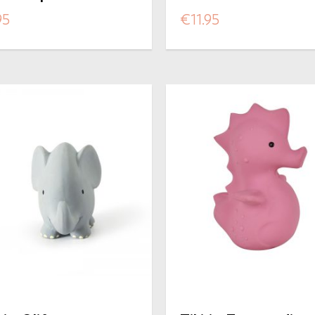
eaan
95
€
11.95