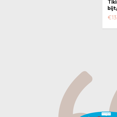
Tiki
bij
€
13