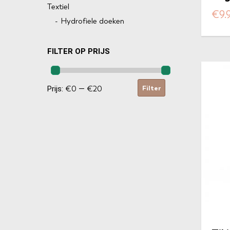
Textiel
Oc
€
9.
Hydrofiele doeken
FILTER OP PRIJS
Filter
Prijs:
€0
—
€20