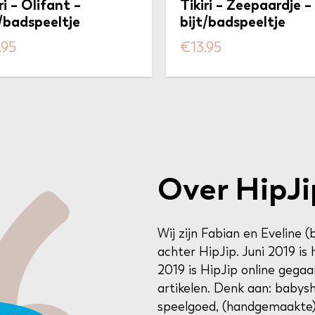
ri – Olifant –
Tikiri – Zeepaardje –
t/badspeeltje
bijt/badspeeltje
.95
€
13.95
Over HipJi
Wij zijn Fabian en Eveline (
achter HipJip. Juni 2019 i
2019 is HipJip online gegaa
artikelen. Denk aan: baby
speelgoed, (handgemaakte)