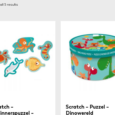
ll 5 results
atch –
Scratch – Puzzel –
innerspuzzel –
Dinowereld