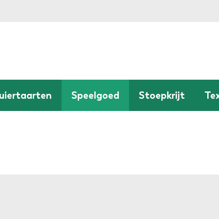
uiertaarten
Speelgoed
Stoepkrijt
Tex