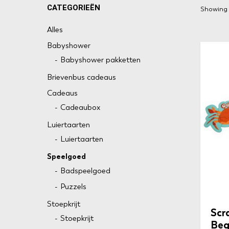
CATEGORIEËN
Showing a
Alles
Babyshower
Babyshower pakketten
Brievenbus cadeaus
Cadeaus
Cadeaubox
Luiertaarten
Luiertaarten
Speelgoed
Badspeelgoed
Puzzels
Stoepkrijt
Scr
Stoepkrijt
Beg