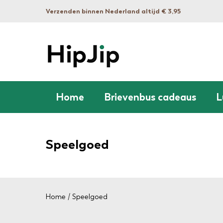
Verzenden binnen Nederland altijd € 3,95
Home
Brievenbus cadeaus
L
Speelgoed
Home
/ Speelgoed