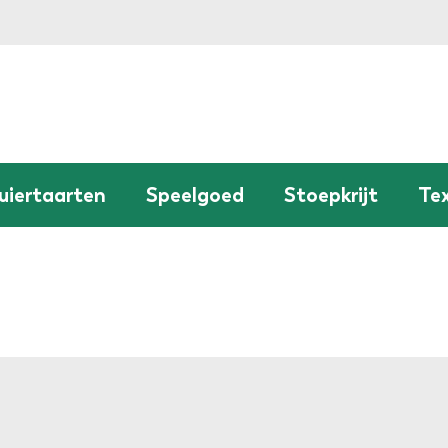
uiertaarten
Speelgoed
Stoepkrijt
Tex