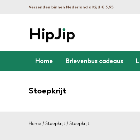
Verzenden binnen Nederland altijd € 3,95
Home
Brievenbus cadeaus
L
Stoepkrijt
Home
/
Stoepkrijt
/ Stoepkrijt