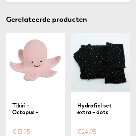
Gerelateerde producten
Tikiri –
Hydrofiel set
Octopus –
extra – dots
bijt/badspeeltje
zwart/okergeel
€
13.95
€
24.95